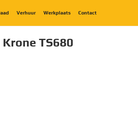
raad
Verhuur
Werkplaats
Contact
 Krone TS680